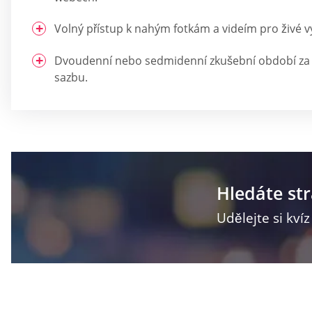
Volný přístup k nahým fotkám a videím pro živé vy
Dvoudenní nebo sedmidenní zkušební období za
sazbu.
Hledáte st
Udělejte si kví