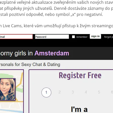
platné veřejné aktualizace zveřejněním vašich nových stavů, n
 příspěvky jiných uživatelů. Denně dostáváte záznamy do pro
tali pozitivní odpověď, nebo symbol „x“ pro negativní.
 Live Cams, které vám umožňují přístup k živým streamingo