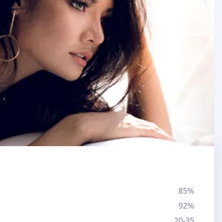
85%
92%
20-35