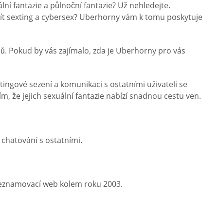
ní fantazie a půlnoční fantazie? Už nehledejte.
žít sexting a cybersex? Uberhorny vám k tomu poskytuje
zců. Pokud by vás zajímalo, zda je Uberhorny pro vás
xtingové sezení a komunikaci s ostatními uživateli se
ím, že jejich sexuální fantazie nabízí snadnou cestu ven.
 chatování s ostatními.
 seznamovací web kolem roku 2003.