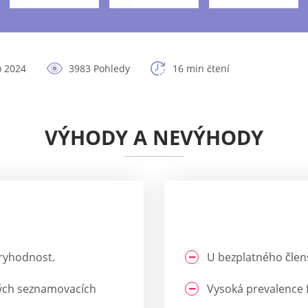
ø 2024
3983 Pohledy
16 min čtení
VÝHODY A NEVÝHODY
ěryhodnost.
U bezplatného člens
iných seznamovacích
Vysoká prevalence f