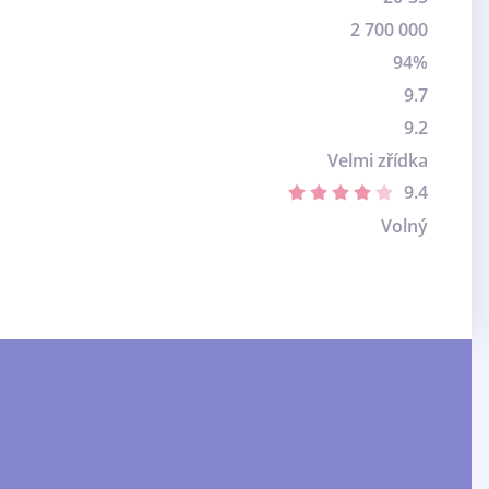
2 700 000
94%
9.7
9.2
Velmi zřídka
9.4
Volný