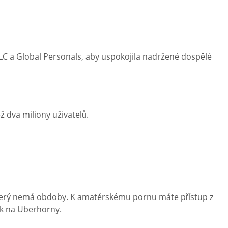
C a Global Personals, aby uspokojila nadržené dospělé
 dva miliony uživatelů.
, který nemá obdoby. K amatérskému pornu máte přístup z
ek na Uberhorny.