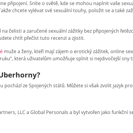
ne připojení. Sníte o světě, kde se mohou naplnit vaše sexuál
že chcete vylévat své sexuální touhy, položit se a také za
ní na čelisti a zaručené sexuální zážitky bez připojených řetě
e chtít přečíst tuto recenzi a zjistit.
lé
muže a ženy, kteří mají zájem o erotický zážitek, online se
ruku“, která uživatelům umožňuje splnit si nejdivočejší sny t
 Uberhorny?
u pochází ze Spojených států. Můžete si však zvolit jazyk pro
tners, LLC a Global Personals a byl vytvořen jako funkční