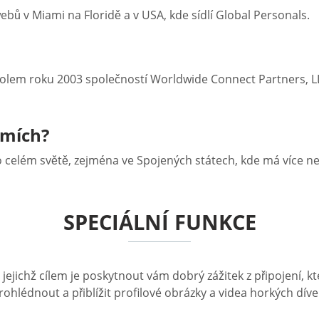
ů v Miami na Floridě a v USA, kde sídlí Global Personals.
olem roku 2003 společností Worldwide Connect Partners, LL
emích?
o celém světě, zejména ve Spojených státech, kde má více než
SPECIÁLNÍ FUNKCE
 jejichž cílem je poskytnout vám dobrý zážitek z připojení
rohlédnout a přiblížit profilové obrázky a videa horkých dív