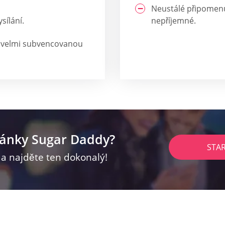
Neustálé připomenu
sílání.
nepříjemné.
 velmi subvencovanou
ránky Sugar Daddy?
STA
z a najděte ten dokonalý!