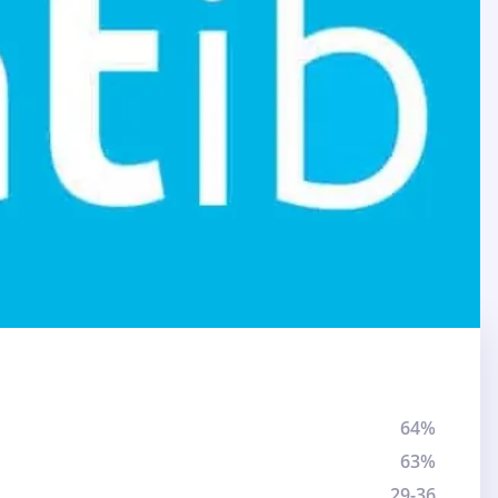
64%
63%
29-36