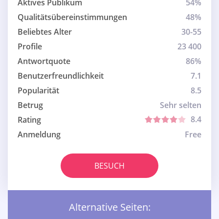
Aktives Publikum
54%
Qualitätsübereinstimmungen
48%
Beliebtes Alter
30-55
Profile
23 400
Antwortquote
86%
Benutzerfreundlichkeit
7.1
Popularität
8.5
Betrug
Sehr selten
8.4
Rating
Anmeldung
Free
BESUCH
Alternative Seiten: