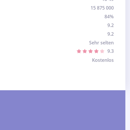
15 875 000
84%
9.2
9.2
Sehr selten
9.3
Kostenlos