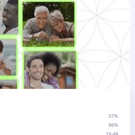
57%
86%
18-49