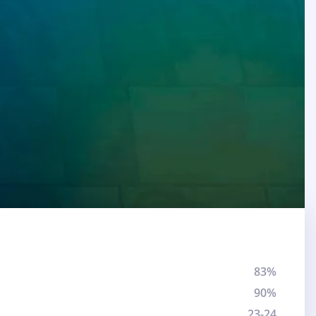
83%
90%
23-24