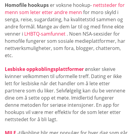
Homofile hookups
er voksne hookup-
nettsteder for
menn som leter etter andre menn
for moro skyld i
senga, reise, sugardating, ha kvalitetstid sammen og
andre formål. Mange av dem lar til og med finne ekte
venner i
LHBTQ-samfunnet
. Noen NSA-sexsider for
homofile fungerer som sosiale medieplattformer, har
nettverksmuligheter, som fora, blogger, chatterom,
etc.
Lesbiske oppkoblingsplattformer
ønsker skeive
kvinner velkommen til uformelle treff. Dating er ikke
lett for lesbiske når det handler om å lete etter
partnere som du liker. Selvfølgelig kan du be vennene
dine om å sette opp et møte. Imidlertid fungerer
denne metoden for seriøse intensjoner. En app for
hookups vil være mer effektiv for de som leter etter
nettstedet for å bli lagt.
MILF
-tilkobling blir mer populær for hver dag som går.