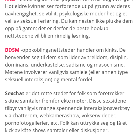
Hot eldre kvinner ser forførende ut på grunn av deres
uavhengighet, selvtillit, psykologiske modenhet og et
vell av seksuell erfaring. Du kan nesten ikke plukke dem
opp på gaten; det er derfor de beste hookup-
nettstedene vil bli en rimelig løsning.
BDSM
-oppkoblingsnettsteder handler om kinks. De
henvender seg til dem som lider av trelldom, disiplin,
dominans, underkastelse, sadisme og masochisme.
Møtene involverer vanligvis samleie (eller annen type
seksuell interaksjon) og mental fordel.
Sexchat
er det rette stedet for folk som foretrekker
skitne samtaler fremfor ekte møter. Disse sexsidene
tilbyr vanligvis mange spennende interaksjonsverktøy
via chatterom, webkamerashow, voksenvideoer,
pornofotogallerier, etc. Folk kan uttrykke seg og få et
kick av kåte show, samtaler eller diskusjoner.