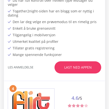
Du har full kontroll over hvilken type ledsager du
velger
Together2night-siden har en blogg som er nyttig i
dating
Den lar deg velge en prøvemodus til en rimelig pris
Enkelt å bruke grensesnitt
Tilgjengelig i mobilversjon
Utmerket kvalitet på profiler
Tillater gratis registrering
Mange spennende funksjoner
LES ANMELDELSE
LAST NED APPEN
4
4.6
/5