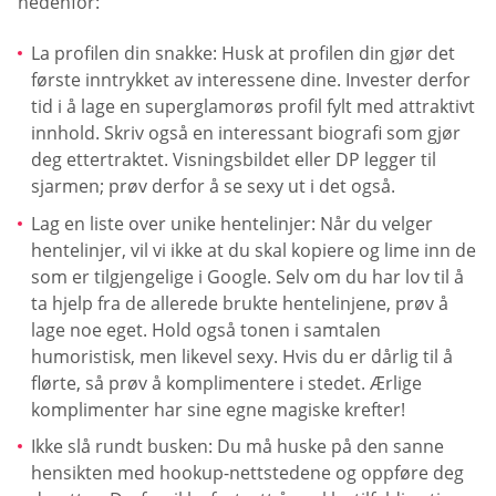
nedenfor:
La profilen din snakke: Husk at profilen din gjør det
første inntrykket av interessene dine. Invester derfor
tid i å lage en superglamorøs profil fylt med attraktivt
innhold. Skriv også en interessant biografi som gjør
deg ettertraktet. Visningsbildet eller DP legger til
sjarmen; prøv derfor å se sexy ut i det også.
Lag en liste over unike hentelinjer: Når du velger
hentelinjer, vil vi ikke at du skal kopiere og lime inn de
som er tilgjengelige i Google. Selv om du har lov til å
ta hjelp fra de allerede brukte hentelinjene, prøv å
lage noe eget. Hold også tonen i samtalen
humoristisk, men likevel sexy. Hvis du er dårlig til å
flørte, så prøv å komplimentere i stedet. Ærlige
komplimenter har sine egne magiske krefter!
Ikke slå rundt busken: Du må huske på den sanne
hensikten med hookup-nettstedene og oppføre deg