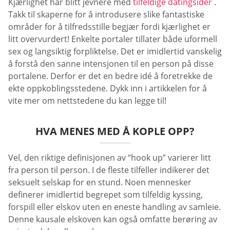
Kjærlighet har blitt jevnere med
tilfeldige datingsider
.
Takk til skaperne for å introdusere slike fantastiske
områder for å tilfredsstille begjær fordi kjærlighet er
litt overvurdert! Enkelte portaler tillater både uformell
sex og langsiktig forpliktelse. Det er imidlertid vanskelig
å forstå den sanne intensjonen til en person på disse
portalene. Derfor er det en bedre idé å foretrekke de
ekte oppkoblingsstedene. Dykk inn i artikkelen for å
vite mer om nettstedene du kan legge til!
HVA MENES MED Å KOPLE OPP?
Vel, den riktige definisjonen av “hook up” varierer litt
fra person til person. I de fleste tilfeller indikerer det
seksuelt selskap for en stund. Noen mennesker
definerer imidlertid begrepet som tilfeldig kyssing,
forspill eller elskov uten en eneste handling av samleie.
Denne kausale elskoven kan også omfatte berøring av