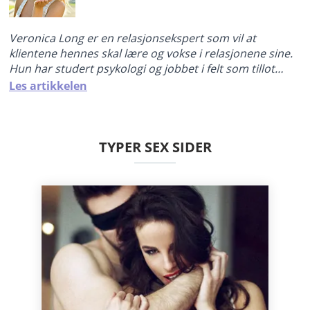
Veronica Long er en relasjonsekspert som vil at
klientene hennes skal lære og vokse i relasjonene sine.
Hun har studert psykologi og jobbet i felt som tillot
henne å forske på utroskap, avhengighet, PTSD og
Les artikkelen
psykiske lidelser. Takket være hennes evne til å empati
og berolige klientene sine, kan de diskutere og legge
strategi til selv deres verste forhold og personlige
utfordringer.
TYPER SEX SIDER