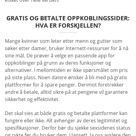
elsket over hele verden!
GRATIS OG BETALTE OPPKOBLINGSSIDER:
HVA ER FORSKJELLEN?
Mange kvinner som leter etter menn og gutter som
søker etter damer, bruker Internett-ressurser for å nå
sine mål. De prøver å velge en passende app for
oppkoblinger på grunn av deres funksjoner og
alternativer. I mellomtiden er ikke spørsmålet om pris
på siste plass. Noen datere ønsker å bli med på gratis
plattformer for å spare penger. Derimot foretrekker
andre å betale, alltid sikre på at pengene vil garantere
sikkerhet og effektivitet.
Det skal sies at både gratis og betalte plattformer kan
fungere eller ikke. Alt avhenger av deres legitimitet og
spesifikasjoner. Derfor bør du sjekke sexsidenes status
og rykte før du bruker dem. Uansett, la oss avsløre den