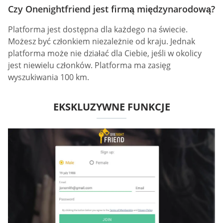
Czy Onenightfriend jest firmą międzynarodową?
Platforma jest dostępna dla każdego na świecie.
Możesz być członkiem niezależnie od kraju. Jednak
platforma może nie działać dla Ciebie, jeśli w okolicy
jest niewielu członków. Platforma ma zasięg
wyszukiwania 100 km.
EKSKLUZYWNE FUNKCJE