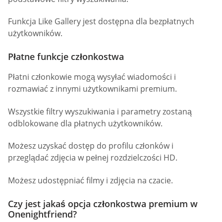
Funkcja Like Gallery jest dostępna dla bezpłatnych
użytkowników.
Płatne funkcje członkostwa
Płatni członkowie mogą wysyłać wiadomości i
rozmawiać z innymi użytkownikami premium.
Wszystkie filtry wyszukiwania i parametry zostaną
odblokowane dla płatnych użytkowników.
Możesz uzyskać dostęp do profilu członków i
przeglądać zdjęcia w pełnej rozdzielczości HD.
Możesz udostępniać filmy i zdjęcia na czacie.
Czy jest jakaś opcja członkostwa premium w
Onenightfriend?