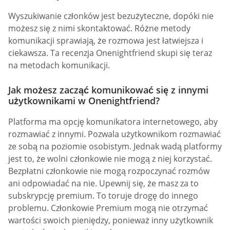
Wyszukiwanie członków jest bezużyteczne, dopóki nie
możesz się z nimi skontaktować. Różne metody
komunikacji sprawiają, że rozmowa jest łatwiejsza i
ciekawsza. Ta recenzja Onenightfriend skupi się teraz
na metodach komunikacji.
Jak możesz zacząć komunikować się z innymi
użytkownikami w Onenightfriend?
Platforma ma opcję komunikatora internetowego, aby
rozmawiać z innymi. Pozwala użytkownikom rozmawiać
ze sobą na poziomie osobistym. Jednak wadą platformy
jest to, że wolni członkowie nie mogą z niej korzystać.
Bezpłatni członkowie nie mogą rozpoczynać rozmów
ani odpowiadać na nie. Upewnij się, że masz za to
subskrypcję premium. To toruje drogę do innego
problemu. Członkowie Premium mogą nie otrzymać
wartości swoich pieniędzy, ponieważ inny użytkownik