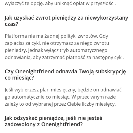
wyłączyć tę opcję, aby uniknąć opłat w przyszłości.
Jak uzyskać zwrot pieniędzy za niewykorzystany
czas?
Platforma nie ma żadnej polityki zwrotów. Gdy
zapłacisz za cykl, nie otrzymasz za niego zwrotu
pieniędzy. Jednak wyłącz tryb automatycznego
odnawiania, aby zatrzymać płatność za następny cykl.
Czy Onenightfriend odnawia Twoją subskrypcję
co miesiąc?
Jeśli wybierzesz plan miesięczny, będzie on odnawiać
go automatycznie co miesiąc. W przeciwnym razie
zależy to od wybranej przez Ciebie liczby miesięcy.
Jak odzyskać pieniądze, jeśli nie jesteś
zadowolony z Onenightfriend?