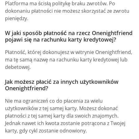
Platforma ma ścisłą politykę braku zwrotów. Po
dokonaniu płatności nie możesz skorzystać ze zwrotu
pieniędzy.
W jaki sposób płatność na rzecz Onenightfriend
pojawi się na rachunku karty kredytowej?
Płatność, której dokonujesz w witrynie Onenightfriend,
ma tę samą nazwę na rachunku karty kredytowej lub
debetowej.
Jak możesz płacić za innych użytkowników
Onenightfriend?
Nie ma ograniczeń co do płacenia za wielu
użytkowników z tej samej karty. Możesz dokonać
płatności z tej samej karty dla swoich znajomych.
Jednak nawet ich kwota zostanie potrącona z Twojej
karty, gdy cykl zostanie odnowiony.