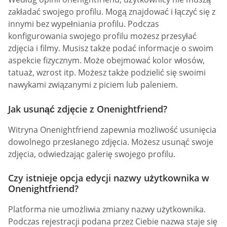
zakładać swojego profilu. Mogą znajdować i łączyć się z
innymi bez wypełniania profilu. Podczas
konfigurowania swojego profilu możesz przesyłać
zdjęcia i filmy. Musisz także podać informacje o swoim
aspekcie fizycznym. Może obejmować kolor włosów,
tatuaż, wzrost itp. Możesz także podzielić się swoimi
nawykami związanymi z piciem lub paleniem.
Jak usunąć zdjęcie z Onenightfriend?
Witryna Onenightfriend zapewnia możliwość usunięcia
dowolnego przesłanego zdjęcia. Możesz usunąć swoje
zdjęcia, odwiedzając galerię swojego profilu.
Czy istnieje opcja edycji nazwy użytkownika w
Onenightfriend?
Platforma nie umożliwia zmiany nazwy użytkownika.
Podczas rejestracji podana przez Ciebie nazwa staje się