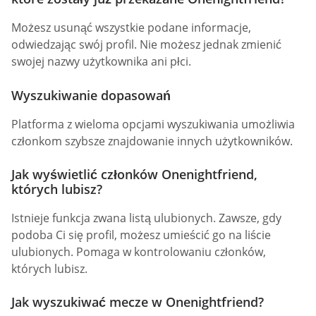
Możesz usunąć wszystkie podane informacje,
odwiedzając swój profil. Nie możesz jednak zmienić
swojej nazwy użytkownika ani płci.
Wyszukiwanie dopasowań
Platforma z wieloma opcjami wyszukiwania umożliwia
członkom szybsze znajdowanie innych użytkowników.
Jak wyświetlić członków Onenightfriend,
których lubisz?
Istnieje funkcja zwana listą ulubionych. Zawsze, gdy
podoba Ci się profil, możesz umieścić go na liście
ulubionych. Pomaga w kontrolowaniu członków,
których lubisz.
Jak wyszukiwać mecze w Onenightfriend?