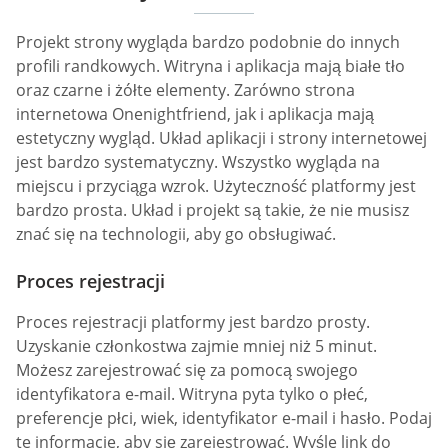
Projekt strony wygląda bardzo podobnie do innych
profili randkowych. Witryna i aplikacja mają białe tło
oraz czarne i żółte elementy. Zarówno strona
internetowa Onenightfriend, jak i aplikacja mają
estetyczny wygląd. Układ aplikacji i strony internetowej
jest bardzo systematyczny. Wszystko wygląda na
miejscu i przyciąga wzrok. Użyteczność platformy jest
bardzo prosta. Układ i projekt są takie, że nie musisz
znać się na technologii, aby go obsługiwać.
Proces rejestracji
Proces rejestracji platformy jest bardzo prosty.
Uzyskanie członkostwa zajmie mniej niż 5 minut.
Możesz zarejestrować się za pomocą swojego
identyfikatora e-mail. Witryna pyta tylko o płeć,
preferencje płci, wiek, identyfikator e-mail i hasło. Podaj
te informacje, aby się zarejestrować. Wyśle link do