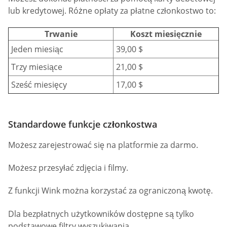
lub kredytowej. Różne opłaty za płatne członkostwo to:
Trwanie
Koszt miesięcznie
Jeden miesiąc
39,00 $
Trzy miesiące
21,00 $
Sześć miesięcy
17,00 $
Standardowe funkcje członkostwa
Możesz zarejestrować się na platformie za darmo.
Możesz przesyłać zdjęcia i filmy.
Z funkcji Wink można korzystać za ograniczoną kwotę.
Dla bezpłatnych użytkowników dostępne są tylko
podstawowe filtry wyszukiwania.