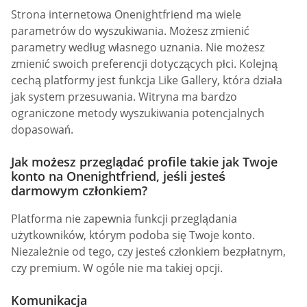
Strona internetowa Onenightfriend ma wiele
parametrów do wyszukiwania. Możesz zmienić
parametry według własnego uznania. Nie możesz
zmienić swoich preferencji dotyczących płci. Kolejną
cechą platformy jest funkcja Like Gallery, która działa
jak system przesuwania. Witryna ma bardzo
ograniczone metody wyszukiwania potencjalnych
dopasowań.
Jak możesz przeglądać profile takie jak Twoje
konto na Onenightfriend, jeśli jesteś
darmowym członkiem?
Platforma nie zapewnia funkcji przeglądania
użytkowników, którym podoba się Twoje konto.
Niezależnie od tego, czy jesteś członkiem bezpłatnym,
czy premium. W ogóle nie ma takiej opcji.
Komunikacja