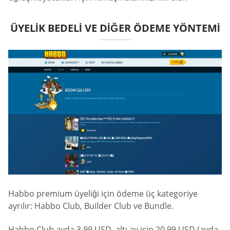
ÜYELIK BEDELI VE DIĞER ÖDEME YÖNTEMI
Habbo premium üyeliği için ödeme üç kategoriye
ayrılır: Habbo Club, Builder Club ve Bundle.
Habbo Club ayda 3,99 USD, altı ay için 20,99 USD (ayda