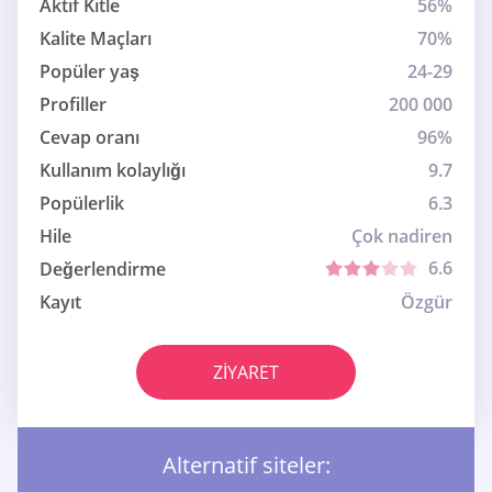
Aktif Kitle
56%
Kalite Maçları
70%
Popüler yaş
24-29
Profiller
200 000
Cevap oranı
96%
Kullanım kolaylığı
9.7
Popülerlik
6.3
Hile
Çok nadiren
6.6
Değerlendirme
Kayıt
Özgür
ZIYARET
Alternatif siteler: