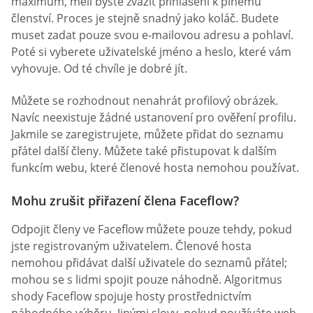
maximum, měli byste zvážit přihlášení k plnému
členství. Proces je stejně snadný jako koláč. Budete
muset zadat pouze svou e-mailovou adresu a pohlaví.
Poté si vyberete uživatelské jméno a heslo, které vám
vyhovuje. Od té chvíle je dobré jít.
Můžete se rozhodnout nenahrát profilový obrázek.
Navíc neexistuje žádné ustanovení pro ověření profilu.
Jakmile se zaregistrujete, můžete přidat do seznamu
přátel další členy. Můžete také přistupovat k dalším
funkcím webu, které členové hosta nemohou používat.
Mohu zrušit přiřazení člena Faceflow?
Odpojit členy ve Faceflow můžete pouze tehdy, pokud
jste registrovaným uživatelem. Členové hosta
nemohou přidávat další uživatele do seznamů přátel;
mohou se s lidmi spojit pouze náhodně. Algoritmus
shody Faceflow spojuje hosty prostřednictvím
náhodného výběru. Jinými slovy, pokud používáte web