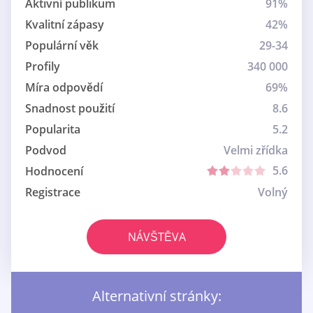
Aktivní publikum
91%
Kvalitní zápasy
42%
Populární věk
29-34
Profily
340 000
Míra odpovědí
69%
Snadnost použití
8.6
Popularita
5.2
Podvod
Velmi zřídka
5.6
Hodnocení
Registrace
Volný
NÁVŠTĚVA
Alternativní stránky: