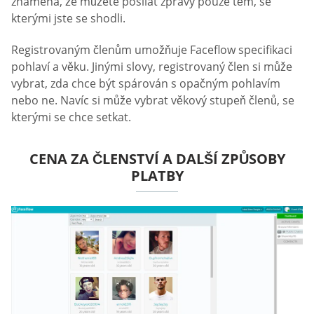
znamená, že můžete posílat zprávy pouze těm, se
kterými jste se shodli.
Registrovaným členům umožňuje Faceflow specifikaci
pohlaví a věku. Jinými slovy, registrovaný člen si může
vybrat, zda chce být spárován s opačným pohlavím
nebo ne. Navíc si může vybrat věkový stupeň členů, se
kterými se chce setkat.
CENA ZA ČLENSTVÍ A DALŠÍ ZPŮSOBY
PLATBY