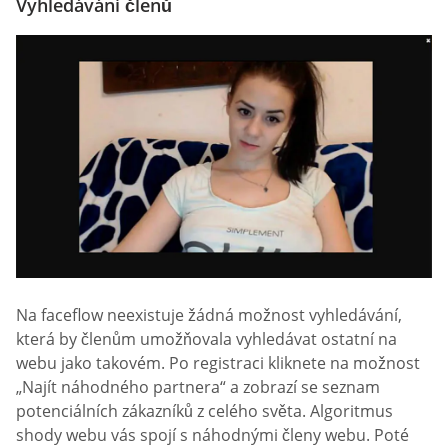
Vyhledávání členů
Na faceflow neexistuje žádná možnost vyhledávání,
která by členům umožňovala vyhledávat ostatní na
webu jako takovém. Po registraci kliknete na možnost
„Najít náhodného partnera“ a zobrazí se seznam
potenciálních zákazníků z celého světa. Algoritmus
shody webu vás spojí s náhodnými členy webu. Poté