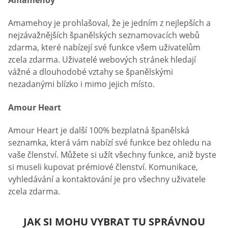
Amamehoy je prohlašoval, že je jedním z nejlepších a
nejzávažnějších španělských seznamovacích webů
zdarma, které nabízejí své funkce všem uživatelům
zcela zdarma. Uživatelé webových stránek hledají
vážné a dlouhodobé vztahy se španělskými
nezadanými blízko i mimo jejich místo.
Amour Heart
Amour Heart je další 100% bezplatná španělská
seznamka, která vám nabízí své funkce bez ohledu na
vaše členství. Můžete si užít všechny funkce, aniž byste
si museli kupovat prémiové členství. Komunikace,
vyhledávání a kontaktování je pro všechny uživatele
zcela zdarma.
JAK SI MOHU VYBRAT TU SPRÁVNOU