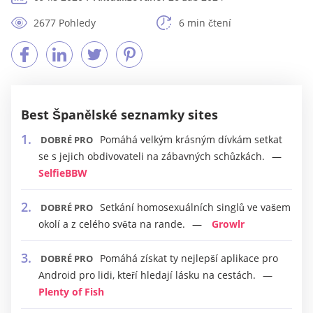
2677 Pohledy
6 min čtení
Best Španělské seznamky sites
Pomáhá velkým krásným dívkám setkat
DOBRÉ PRO
se s jejich obdivovateli na zábavných schůzkách.
SelfieBBW
Setkání homosexuálních singlů ve vašem
DOBRÉ PRO
okolí a z celého světa na rande.
Growlr
Pomáhá získat ty nejlepší aplikace pro
DOBRÉ PRO
Android pro lidi, kteří hledají lásku na cestách.
Plenty of Fish