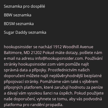
Seznamka pro dospělé
O nás
BBW seznamka
BDSM seznamka
Sugar Daddy seznamka
Transgender seznamka
hookupsinsider se nachází 1912 Woodhill Avenue
Senior seznamka
Baltimore, MD 21202 Pokud máte dotazy, pošlete nám
Gay seznamka
e-mail na adresu
info@hookupsinsider.com
. Používání
stránky hookupsinsider.com vám pomůže najít
Lesbické randění
správná data a přípojky. Prostřednictvím našich
Černé seznamky
doporučení můžete najít nejdůvěryhodnější bezplatné
připojovací stránky. Pomáháme vám také s výběrem
Fruzo
přípojných platforem, které zaručují hodnotu za peníze
KinkyAds
a dávají vám vysokou šanci na úspěch. Pokud použijete
naše doporučení, vyhnete se tomu, aby vás podvodná
Chatiw
platforma pro randění propadla.