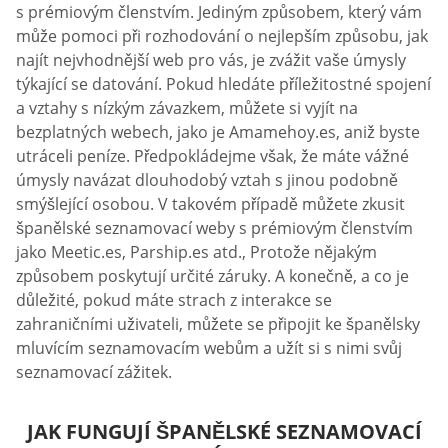
s prémiovým členstvím. Jediným způsobem, který vám
může pomoci při rozhodování o nejlepším způsobu, jak
najít nejvhodnější web pro vás, je zvážit vaše úmysly
týkající se datování. Pokud hledáte příležitostné spojení
a vztahy s nízkým závazkem, můžete si vyjít na
bezplatných webech, jako je Amamehoy.es, aniž byste
utráceli peníze. Předpokládejme však, že máte vážné
úmysly navázat dlouhodobý vztah s jinou podobně
smýšlející osobou. V takovém případě můžete zkusit
španělské seznamovací weby s prémiovým členstvím
jako Meetic.es, Parship.es atd., Protože nějakým
způsobem poskytují určité záruky. A konečně, a co je
důležité, pokud máte strach z interakce se
zahraničními uživateli, můžete se připojit ke španělsky
mluvícím seznamovacím webům a užít si s nimi svůj
seznamovací zážitek.
JAK FUNGUJÍ ŠPANĚLSKÉ SEZNAMOVACÍ