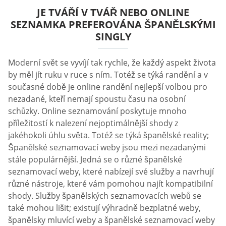
JE TVÁŘÍ V TVÁŘ NEBO ONLINE
SEZNAMKA PREFEROVÁNA ŠPANĚLSKÝMI
SINGLY
Moderní svět se vyvíjí tak rychle, že každý aspekt života
by měl jít ruku v ruce s ním. Totéž se týká randění a v
současné době je online randění nejlepší volbou pro
nezadané, kteří nemají spoustu času na osobní
schůzky. Online seznamování poskytuje mnoho
příležitostí k nalezení nejoptimálnější shody z
jakéhokoli úhlu světa. Totéž se týká španělské reality;
Španělské seznamovací weby jsou mezi nezadanými
stále populárnější. Jedná se o různé španělské
seznamovací weby, které nabízejí své služby a navrhují
různé nástroje, které vám pomohou najít kompatibilní
shody. Služby španělských seznamovacích webů se
také mohou lišit; existují výhradně bezplatné weby,
španělsky mluvící weby a španělské seznamovací weby