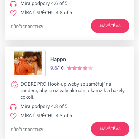
Míra podpory
4.6 of 5
MÍRA ÚSPĚCHU
4.8 of 5
NÁVŠTĚVA
PŘEČÍST RECENZI
Happn
9.6
/10
DOBRÉ PRO
Hook-up weby se zaměřují na
randění, aby si užívaly aktuální okamžik a házely
cokoli.
Míra podpory
4.8 of 5
MÍRA ÚSPĚCHU
4.3 of 5
NÁVŠTĚVA
PŘEČÍST RECENZI