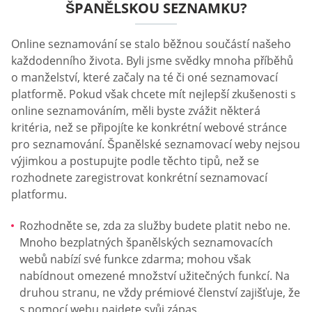
ŠPANĚLSKOU SEZNAMKU?
Online seznamování se stalo běžnou součástí našeho
každodenního života. Byli jsme svědky mnoha příběhů
o manželství, které začaly na té či oné seznamovací
platformě. Pokud však chcete mít nejlepší zkušenosti s
online seznamováním, měli byste zvážit některá
kritéria, než se připojíte ke konkrétní webové stránce
pro seznamování. Španělské seznamovací weby nejsou
výjimkou a postupujte podle těchto tipů, než se
rozhodnete zaregistrovat konkrétní seznamovací
platformu.
Rozhodněte se, zda za služby budete platit nebo ne.
Mnoho bezplatných španělských seznamovacích
webů nabízí své funkce zdarma; mohou však
nabídnout omezené množství užitečných funkcí. Na
druhou stranu, ne vždy prémiové členství zajišťuje, že
s pomocí webu najdete svůj zápas.