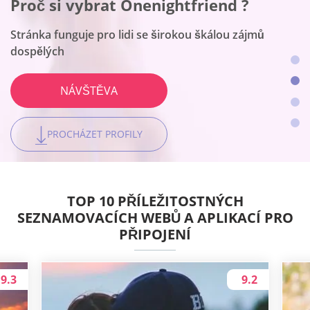
Proč si vybrat Onenightfriend ?
Proč si vybrat BeNaughty ?
Proč si vybrat Together2night
Toto je seznamovací platforma číslo jedna pro ženy
Stránka funguje pro lidi se širokou škálou zájmů
Web vyhovuje setkání bez připojení k řetězci
Platforma je nejlepší pro místní připojení
NÁVŠTĚVA
dospělých
NÁVŠTĚVA
NÁVŠTĚVA
NÁVŠTĚVA
PROCHÁZET PROFILY
PROCHÁZET PROFILY
PROCHÁZET PROFILY
PROCHÁZET PROFILY
TOP 10 PŘÍLEŽITOSTNÝCH
SEZNAMOVACÍCH WEBŮ A APLIKACÍ PRO
PŘIPOJENÍ
9.3
9.2