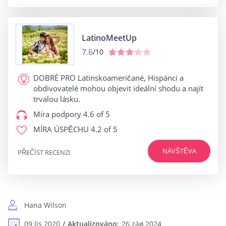
LatinoMeetUp
7.6
/10
DOBRÉ PRO
Latinskoameričané, Hispánci a
obdivovatelé mohou objevit ideální shodu a najít
trvalou lásku.
Míra podpory
4.6 of 5
MÍRA ÚSPĚCHU
4.2 of 5
NÁVŠTĚVA
PŘEČÍST RECENZI
Hana Wilson
09 lis 2020
Aktualizováno:
26 záø 2024