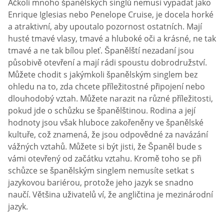
Ačkoli mnoho španělských singlů nemusí vypadat jako
Enrique Iglesias nebo Penelope Cruise, je docela horké
a atraktivní, aby upoutalo pozornost ostatních. Mají
husté tmavé vlasy, tmavé a hluboké oči a krásné, ne tak
tmavé a ne tak bílou pleť. Španělští nezadaní jsou
působivě otevření a mají rádi spoustu dobrodružství.
Můžete chodit s jakýmkoli španělským singlem bez
ohledu na to, zda chcete příležitostné připojení nebo
dlouhodobý vztah. Můžete narazit na různé příležitosti,
pokud jde o schůzku se španělštinou. Rodina a její
hodnoty jsou však hluboce zakořeněny ve španělské
kultuře, což znamená, že jsou odpovědné za navázání
vážných vztahů. Můžete si být jisti, že Španěl bude s
vámi otevřený od začátku vztahu. Kromě toho se při
schůzce se španělským singlem nemusíte setkat s
jazykovou bariérou, protože jeho jazyk se snadno
naučí. Většina uživatelů ví, že angličtina je mezinárodní
jazyk.