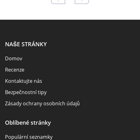
NAŠE STRÁNKY
Domov
Recenze
Kontaktujte nás
Bezpečnostní tipy
Zásady ochrany osobních údajů
Odpovědnost
Oblíbené stránky
Zveřejnění affiliate partnerů
Populární seznamky
Mapa stránek