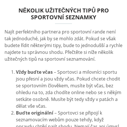
NĚKOLIK UŽITEČNÝCH TIPŮ PRO
SPORTOVNÍ SEZNAMKY
Najít perfektního partnera pro sportovní rande není
tak jednoduché, jak by se mohlo zdát. Pokud se však
budete řídit některými tipy, bude to jednodušší a rychle
najdete tu správnou shodu. Přečtěte si níže několik
užitečných tipů na sportovní seznamování.
Vždy buďte včas
– Sportovci a milovníci sportu
jsou přesní a jsou vždy včas. Pokud chcete chodit
se sportovním člověkem, musíte být včas, bez
ohledu na to, zda chodíte online nebo se s někým
setkáte osobně. Musíte být tedy vždy v patách a
dělat vše včas.
Buďte originální
– Sportovci se připojí k
seznamovacím webům pouze tehdy, když
opravdu chtějí najít shodu. Nemají čas ani úmysl