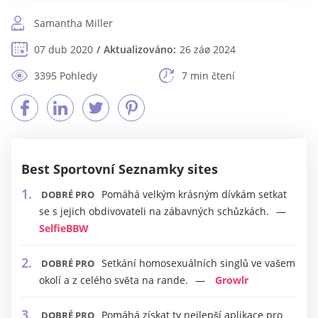
Samantha Miller
07 dub 2020
Aktualizováno:
26 záø 2024
3395 Pohledy
7 min čtení
Best Sportovní Seznamky sites
Pomáhá velkým krásným dívkám setkat
DOBRÉ PRO
se s jejich obdivovateli na zábavných schůzkách.
SelfieBBW
Setkání homosexuálních singlů ve vašem
DOBRÉ PRO
okolí a z celého světa na rande.
Growlr
Pomáhá získat ty nejlepší aplikace pro
DOBRÉ PRO