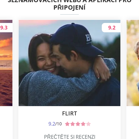
PŘIPOJENÍ
9.3
9.2
FLIRT
9.2
/10
PŘEČTĚTE SI RECENZI