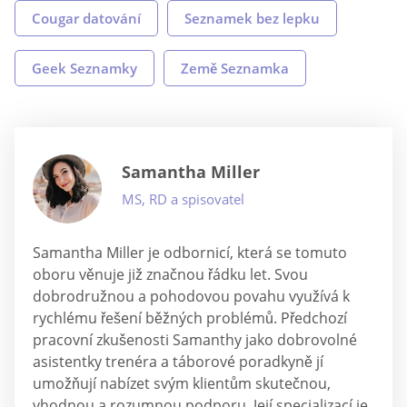
Cougar datování
Seznamek bez lepku
Geek Seznamky
Země Seznamka
Samantha Miller
MS, RD a spisovatel
Samantha Miller je odbornicí, která se tomuto
oboru věnuje již značnou řádku let. Svou
dobrodružnou a pohodovou povahu využívá k
rychlému řešení běžných problémů. Předchozí
pracovní zkušenosti Samanthy jako dobrovolné
asistentky trenéra a táborové poradkyně jí
umožňují nabízet svým klientům skutečnou,
vhodnou a rozumnou podporu. Její specializací je