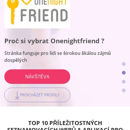
Proč si vybrat Flirt ?
Proč si vybrat Onenightfriend ?
Proč si vybrat BeNaughty ?
Proč si vybrat Together2night
Toto je seznamovací platforma číslo jedna pro ženy
Stránka funguje pro lidi se širokou škálou zájmů
Web vyhovuje setkání bez připojení k řetězci
Platforma je nejlepší pro místní připojení
NÁVŠTĚVA
dospělých
NÁVŠTĚVA
NÁVŠTĚVA
NÁVŠTĚVA
PROCHÁZET PROFILY
PROCHÁZET PROFILY
PROCHÁZET PROFILY
PROCHÁZET PROFILY
TOP 10 PŘÍLEŽITOSTNÝCH
SEZNAMOVACÍCH WEBŮ A APLIKACÍ PRO