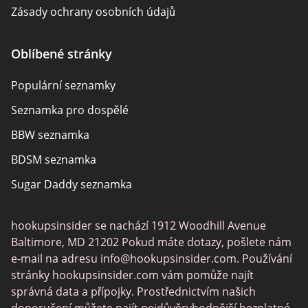
Zásady ochrany osobních údajů
Odpovědnost
Oblíbené stránky
Zveřejnění affiliate partnerů
Populární seznamky
Mapa stránek
Seznamka pro dospělé
O nás
BBW seznamka
BDSM seznamka
Sugar Daddy seznamka
Transgender seznamka
hookupsinsider se nachází 1912 Woodhill Avenue
Senior seznamka
Baltimore, MD 21202 Pokud máte dotazy, pošlete nám
Gay seznamka
e-mail na adresu
info@hookupsinsider.com
. Používání
stránky hookupsinsider.com vám pomůže najít
Lesbické randění
správná data a přípojky. Prostřednictvím našich
Černé seznamky
doporučení můžete najít nejdůvěryhodnější bezplatné