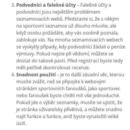
Podvodníci a falešné účty
– Falešné účty a
podvodníci jsou největším problémem
seznamovacích webů. Představte si, že s někým
na sportovní seznamce už dlouho mluvíte, ale
když osobu požádáte, aby vás osobně poznala,
zablokuje vás. Na mnoha seznamovacích webech
se vyskytly případy, kdy podvodníci žádali o peníze
výmluvy. Pokud nejste při vědomí, můžete se
dostat do takové pasti. Před registrací byste tedy
měli pečlivě zkontrolovat recenze.
Snadnost použití
– Je to další zásadní věc, kterou
musíte zvážit, než se připojíte k webovým
stránkám sportovních fanoušků. Jako sportovec
nebo fanoušek byste chtěli mít vše jednoduché.
Pokud jde o výběr seznamky, musíte se ujistit, že
je stránka uživatelsky přívětivá, a můžete snadno
najít funkce a funkce, aniž byste vynaložili velké
úsilí.