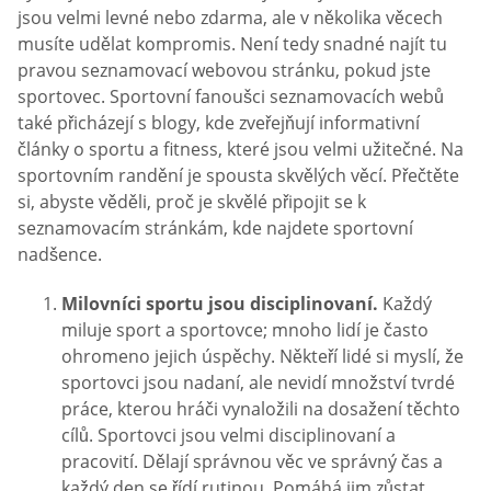
jsou velmi levné nebo zdarma, ale v několika věcech
musíte udělat kompromis. Není tedy snadné najít tu
pravou seznamovací webovou stránku, pokud jste
sportovec. Sportovní fanoušci seznamovacích webů
také přicházejí s blogy, kde zveřejňují informativní
články o sportu a fitness, které jsou velmi užitečné. Na
sportovním randění je spousta skvělých věcí. Přečtěte
si, abyste věděli, proč je skvělé připojit se k
seznamovacím stránkám, kde najdete sportovní
nadšence.
Milovníci sportu jsou disciplinovaní.
Každý
miluje sport a sportovce; mnoho lidí je často
ohromeno jejich úspěchy. Někteří lidé si myslí, že
sportovci jsou nadaní, ale nevidí množství tvrdé
práce, kterou hráči vynaložili na dosažení těchto
cílů. Sportovci jsou velmi disciplinovaní a
pracovití. Dělají správnou věc ve správný čas a
každý den se řídí rutinou. Pomáhá jim zůstat