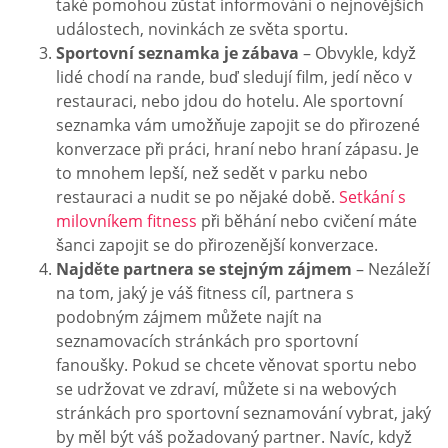
také pomohou zůstat informováni o nejnovějších
událostech, novinkách ze světa sportu.
Sportovní seznamka je zábava
– Obvykle, když
lidé chodí na rande, buď sledují film, jedí něco v
restauraci, nebo jdou do hotelu. Ale sportovní
seznamka vám umožňuje zapojit se do přirozené
konverzace při práci, hraní nebo hraní zápasu. Je
to mnohem lepší, než sedět v parku nebo
restauraci a nudit se po nějaké době.
Setkání s
milovníkem fitness
při běhání nebo cvičení máte
šanci zapojit se do přirozenější konverzace.
Najděte partnera se stejným zájmem
– Nezáleží
na tom, jaký je váš fitness cíl, partnera s
podobným zájmem můžete najít na
seznamovacích stránkách pro sportovní
fanoušky. Pokud se chcete věnovat sportu nebo
se udržovat ve zdraví, můžete si na webových
stránkách pro sportovní seznamování vybrat, jaký
by měl být váš požadovaný partner. Navíc, když