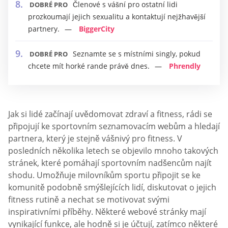
Členové s vášní pro ostatní lidi
DOBRÉ PRO
prozkoumají jejich sexualitu a kontaktují nejžhavější
partnery.
BiggerCity
Seznamte se s místními singly, pokud
DOBRÉ PRO
chcete mít horké rande právě dnes.
Phrendly
Jak si lidé začínají uvědomovat zdraví a fitness, rádi se
připojují ke sportovním seznamovacím webům a hledají
partnera, který je stejně vášnivý pro fitness. V
posledních několika letech se objevilo mnoho takových
stránek, které pomáhají sportovním nadšencům najít
shodu. Umožňuje milovníkům sportu připojit se ke
komunitě podobně smýšlejících lidí, diskutovat o jejich
fitness rutině a nechat se motivovat svými
inspirativními příběhy. Některé webové stránky mají
vynikající funkce, ale hodně si je účtují, zatímco některé