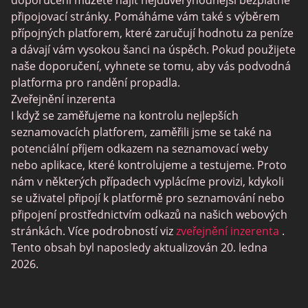
připojovací stránky. Pomáháme vám také s výběrem
Fruzo
přípojných platforem, které zaručují hodnotu za peníze
KinkyAds
a dávají vám vysokou šanci na úspěch. Pokud použijete
naše doporučení, vyhnete se tomu, aby vás podvodná
Chatiw
platforma pro randění propadla.
HeatedAffairs
Zveřejnění inzerenta
I když se zaměřujeme na kontrolu nejlepších
SwapFinder
seznamovacích platforem, zaměřili jsme se také na
Established Men
potenciální příjem odkazem na seznamovací weby
nebo aplikace, které kontrolujeme a testujeme. Proto
WellHello
nám v některých případech vyplácíme provizi, kdykoli
Interracial Cupid
se uživatel připojí k platformě pro seznamování nebo
připojení prostřednictvím odkazů na našich webových
Uberhorny
stránkách. Více podrobností viz
zveřejnění inzerenta
.
Hornet
Tento obsah byl naposledy aktualizován 20. ledna
2026.
SexSearch
Chatrandom