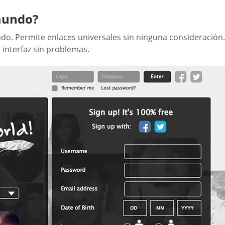
mundo?
mundo. Permite enlaces universales sin ninguna consideración
a interfaz sin problemas.