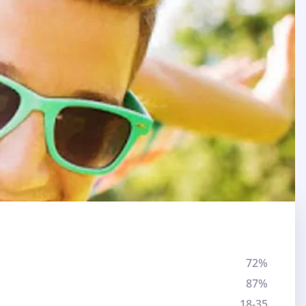
72%
87%
18-35