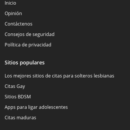
Inicio
Opinión
Contáctenos
Consejos de seguridad
Política de privacidad
Responsabilidad
Sitios populares
Divulgación de afiliados
Los mejores sitios de citas para solteros lesbianas
Mapa del sitio
Citas Gay
Sobre nosotros
Sitios BDSM
Apps para ligar adolescentes
Citas maduras
Los sitios populares de citas