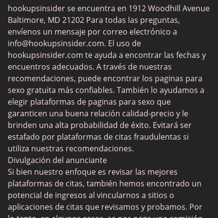
hookupsinsider se encuentra en 1912 Woodhill Avenue
Chat de sexo
Baltimore, MD 21202 Para todas las preguntas,
Citas maduras
envíenos un mensaje por correo electrónico a
info@hookupsinsider.com
. El uso de
Contactos BDSM
hookupsinsider.com te ayuda a encontrar las fechas y
Contactos gay
encuentros adecuados. A través de nuestras
recomendaciones, puede encontrar los paginas para
Mejores MILFs
sexo gratuita más confiables. También lo ayudamos a
AdultFriendFinder
elegir plataformas de paginas para sexo que
garanticen una buena relación calidad-precio y le
Shagle
brinden una alta probabilidad de éxito. Evitará ser
BeNaughty
estafado por plataformas de citas fraudulentas si
utiliza nuestras recomendaciones.
Secret Benefits
Divulgación del anunciante
Rich Meet Beautiful
Si bien nuestro enfoque es revisar las mejores
plataformas de citas, también hemos encontrado un
LiveJasmin
potencial de ingresos al vincularnos a sitios o
SDC
aplicaciones de citas que revisamos y probamos. Por