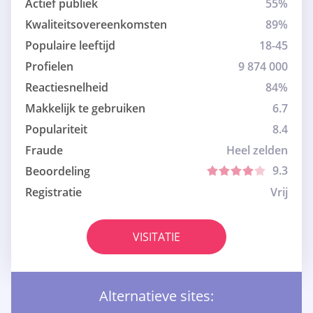
Actief publiek
55%
Kwaliteitsovereenkomsten
89%
Populaire leeftijd
18-45
Profielen
9 874 000
Reactiesnelheid
84%
Makkelijk te gebruiken
6.7
Populariteit
8.4
Fraude
Heel zelden
9.3
Beoordeling
Registratie
Vrij
VISITATIE
Alternatieve sites: