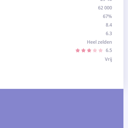
62 000
67%
8.4
6.3
Heel zelden
6.5
Vrij