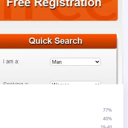
77%
40%
29-40