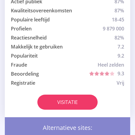
Actief publiek
87%
Kwaliteitsovereenkomsten
87%
Populaire leeftijd
18-45
Profielen
9 879 000
Reactiesnelheid
82%
Makkelijk te gebruiken
7.2
Populariteit
9.2
Fraude
Heel zelden
9.3
Beoordeling
Registratie
Vrij
VISITATIE
Alternatieve sites: