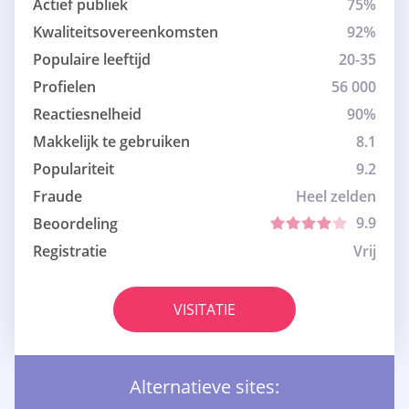
Actief publiek
75%
Kwaliteitsovereenkomsten
92%
Populaire leeftijd
20-35
Profielen
56 000
Reactiesnelheid
90%
Makkelijk te gebruiken
8.1
Populariteit
9.2
Fraude
Heel zelden
9.9
Beoordeling
Registratie
Vrij
VISITATIE
Alternatieve sites: