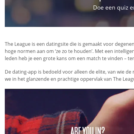
Doe een quiz e
The League is een datingsite die is gemaakt voor degen
hoge normen aan om ‘ze zo te houden’. Met een intellige
leden heb je een grote kans om een match te vinden – te
De dating-app is bedoeld voor alleen de elite, van wie de
we in het glanzende en prachtige oppervlak van The Leag