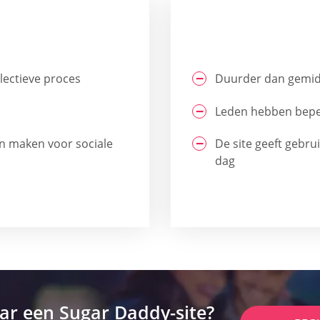
lectieve proces
Duurder dan gemid
Leden hebben bepe
 maken voor sociale
De site geeft gebru
dag
ar een Sugar Daddy-site?