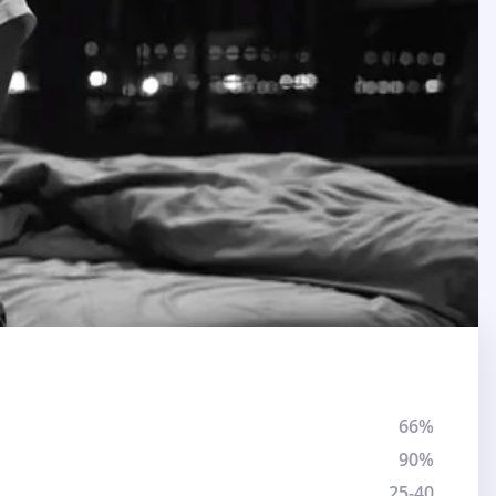
66%
90%
25-40