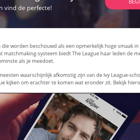
BEG
n vind de perfecte!
en die worden beschouwd als een opmerkelijk hoge smaak i
nt matchmaking-systeem biedt The League haar leden de mees
nminste als je meedoet.
 meesten waarschijnlijk afkomstig zijn van de Ivy League-sch
ue kijken om erachter te komen wat eronder zit. Bekijk hier