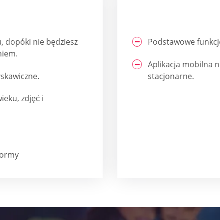
 dopóki nie będziesz
Podstawowe funkcje
niem.
Aplikacja mobilna n
yskawiczne.
stacjonarne.
eku, zdjęć i
formy