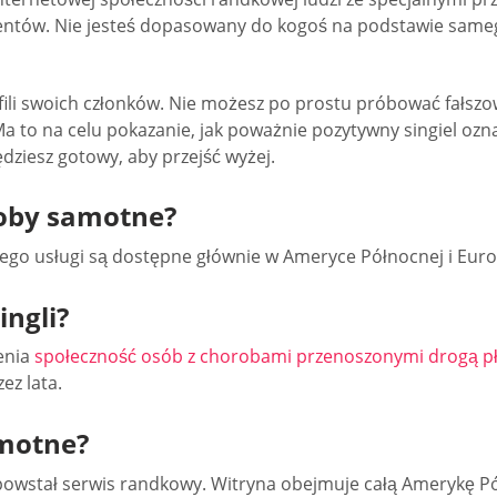
urentów. Nie jesteś dopasowany do kogoś na podstawie sameg
fili swoich członków. Nie możesz po prostu próbować fałszo
 to na celu pokazanie, jak poważnie pozytywny singiel ozn
ziesz gotowy, aby przejść wyżej.
soby samotne?
ż jego usługi są dostępne głównie w Ameryce Północnej i Euro
ingli?
enia
społeczność osób z chorobami przenoszonymi drogą p
ez lata.
motne?
 powstał serwis randkowy. Witryna obejmuje całą Amerykę Pó