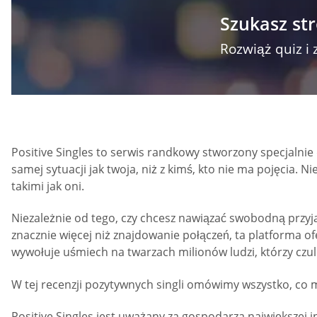
Szukasz st
Rozwiąż quiz i 
Positive Singles to serwis randkowy stworzony specjalnie 
samej sytuacji jak twoja, niż z kimś, kto nie ma pojęcia. N
takimi jak oni.
Niezależnie od tego, czy chcesz nawiązać swobodną przyja
znacznie więcej niż znajdowanie połączeń, ta platforma 
wywołuje uśmiech na twarzach milionów ludzi, którzy czul
W tej recenzji pozytywnych singli omówimy wszystko, co m
Positive Singles jest uważany za gospodarza największej 