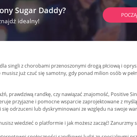
rony Sugar Daddy?
POCZĄ
znajdź idealny!
dla singli z chorobami przenoszonymi drogą płciową i opryszcz
ie musisz już czuć się samotny, gdy ponad milion osób w pełni
źń, prawdziwą randkę, czy nawiązać znajomość, Positive Sin
oferuje przyjazne i pomocne wsparcie zaprojektowane z myś
i się odrzuceni lub dyskryminowani ze względu na swoje war
usisz wiedzieć o platformie i jak możesz zacząć! Zanurzmy s
internetowej społeczności randkowej ludzi ze specjalnymi p