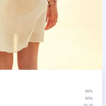
86%
80%
20-29