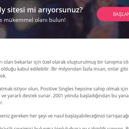
 sitesi mi arıyorsunuz?
BAŞLA
 ve mükemmel olanı bulun!
arı olan bekarlar için özel olarak oluşturulmuş bir tanışma sit
 olduğu kabul edilebilir. Bir milyondan fazla insan, onlar gib
ok.
şlatmak istiyor olun, Positive Singles hepsine sahip olmak iç
 ve yararlı destek sunar. 2001 yılında başladığından bu yana,
r.
eniz gereken her şeyi ve nasıl başlayabileceğinizi tartışacağ
en büyük çevrimiçi buluşma topluluğuna ev sahipliği yapıyor