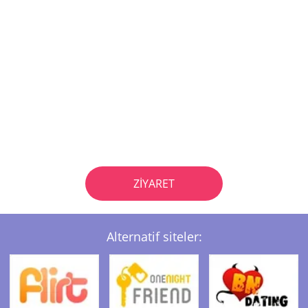
ZIYARET
Alternatif siteler: