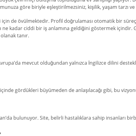
unuza göre biriyle eşleştirilmezsiniz, kişilik, yaşam tarzı ve 
si için de övülmektedir. Profil doğrulaması otomatik bir süreç 
 ne kadar ciddi bir iş anlamına geldiğini göstermek içindir. G
olanak tanır.
Avrupa’da mevcut olduğundan yalnızca İngilizce dilini destek
 içinde gördükleri büyümeden de anlaşılacağı gibi, bu vizyo
ughan’da bulunuyor. Site, belirli hastalıklara sahip insanları b
?