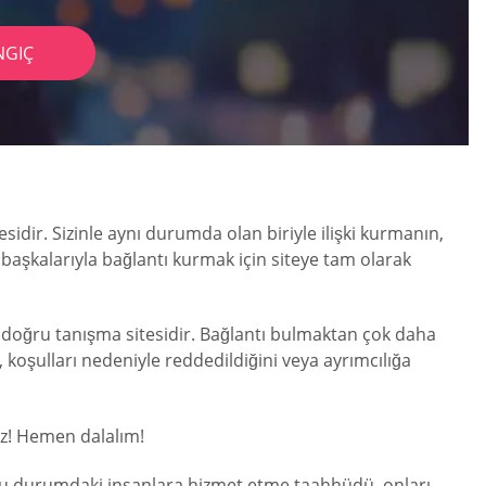
NGIÇ
esidir. Sizinle aynı durumda olan biriyle ilişki kurmanın,
i başkalarıyla bağlantı kurmak için siteye tam olarak
in doğru tanışma sitesidir. Bağlantı bulmaktan çok daha
 koşulları nedeniyle reddedildiğini veya ayrımcılığa
ız! Hemen dalalım!
. Bu durumdaki insanlara hizmet etme taahhüdü, onları