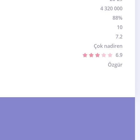
4 320 000
88%
10
7.2
Çok nadiren
6.9
Özgür