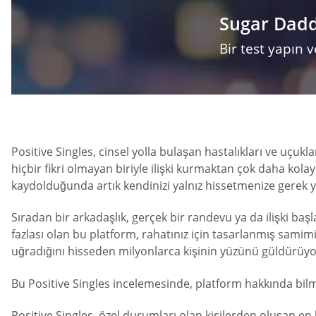
Sugar Daddy
Bir test yapın
Positive Singles, cinsel yolla bulaşan hastalıkları ve uçukl
hiçbir fikri olmayan biriyle ilişki kurmaktan çok daha kolay
kaydolduğunda artık kendinizi yalnız hissetmenize gerek y
Sıradan bir arkadaşlık, gerçek bir randevu ya da ilişki ba
fazlası olan bu platform, rahatınız için tasarlanmış samimi
uğradığını hisseden milyonlarca kişinin yüzünü güldürüyo
Bu Positive Singles incelemesinde, platform hakkında bilm
Positive Singles, özel durumları olan kişilerden oluşan 