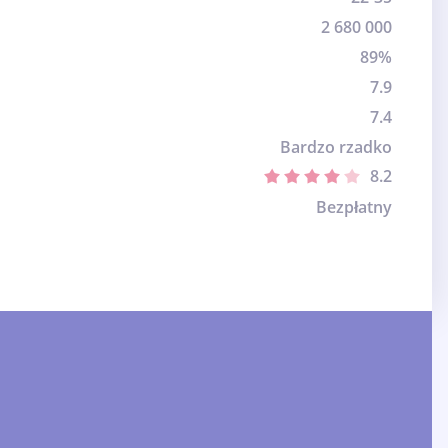
2 680 000
89%
7.9
7.4
Bardzo rzadko
8.2
Bezpłatny