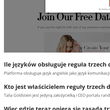
Ile języków obsługuje reguła trzech 
Platforma obsługuje język angielski jako język komunikacji
Kto jest właścicielem reguły trzech d
Talia Goldstein jest jedyną założycielką i CEO portalu ra
Więc gdzie teraz opiera się zasada t