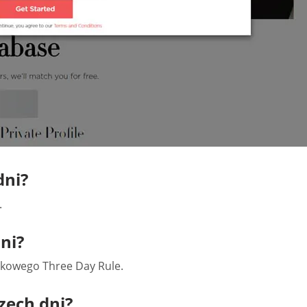
dni?
.
ni?
ndkowego Three Day Rule.
rzech dni?