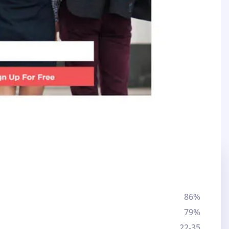
86%
79%
22-35