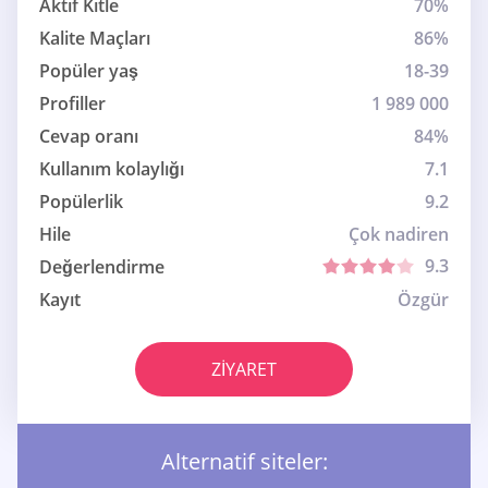
Aktif Kitle
70%
Kalite Maçları
86%
Popüler yaş
18-39
Profiller
1 989 000
Cevap oranı
84%
Kullanım kolaylığı
7.1
Popülerlik
9.2
Hile
Çok nadiren
9.3
Değerlendirme
Kayıt
Özgür
ZIYARET
Alternatif siteler: