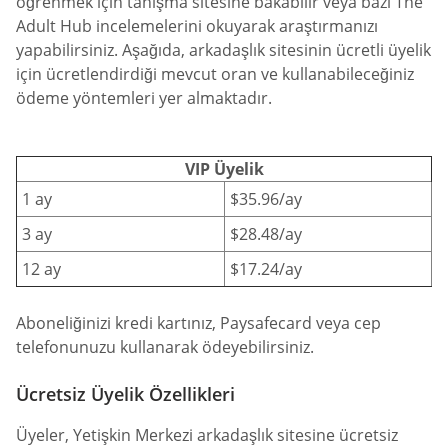
öğrenmek için tanışma sitesine bakabilir veya bazı The
Adult Hub incelemelerini okuyarak araştırmanızı
yapabilirsiniz. Aşağıda, arkadaşlık sitesinin ücretli üyelik
için ücretlendirdiği mevcut oran ve kullanabileceğiniz
ödeme yöntemleri yer almaktadır.
VIP Üyelik
1 ay
$35.96/ay
3 ay
$28.48/ay
12 ay
$17.24/ay
Aboneliğinizi kredi kartınız, Paysafecard veya cep
telefonunuzu kullanarak ödeyebilirsiniz.
Ücretsiz Üyelik Özellikleri
Üyeler, Yetişkin Merkezi arkadaşlık sitesine ücretsiz