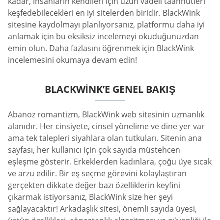
kadar, insanların kendileri için uzun vadeli taahhütleri
keşfedebilecekleri en iyi sitelerden biridir. BlackWink
sitesine kaydolmayı planlıyorsanız, platformu daha iyi
anlamak için bu eksiksiz incelemeyi okuduğunuzdan
emin olun. Daha fazlasını öğrenmek için BlackWink
incelemesini okumaya devam edin!
BLACKWINK’E GENEL BAKIŞ
Abanoz romantizm, BlackWink web sitesinin uzmanlık
alanıdır. Her cinsiyete, cinsel yönelime ve dine yer var
ama tek talepleri siyahlara olan tutkuları. Sitenin ana
sayfası, her kullanıcı için çok sayıda müstehcen
eşleşme gösterir. Erkeklerden kadınlara, çoğu üye sıcak
ve arzu edilir. Bir eş seçme görevini kolaylaştıran
gerçekten dikkate değer bazı özelliklerin keyfini
çıkarmak istiyorsanız, BlackWink size her şeyi
sağlayacaktır! Arkadaşlık sitesi, önemli sayıda üyesi,