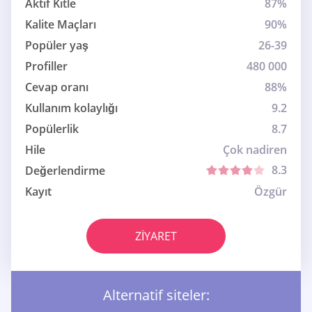
Aktif Kitle
87%
Kalite Maçları
90%
Popüler yaş
26-39
Profiller
480 000
Cevap oranı
88%
Kullanım kolaylığı
9.2
Popülerlik
8.7
Hile
Çok nadiren
8.3
Değerlendirme
Kayıt
Özgür
ZIYARET
Alternatif siteler: