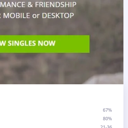
67%
80%
21-36