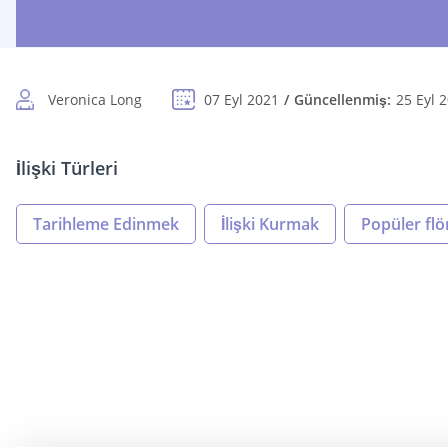
Veronica Long
07 Eyl 2021
Güncellenmiş:
25 Eyl 
İlişki Türleri
Tarihleme Edinmek
İlişki Kurmak
Popüler flör