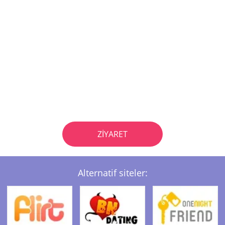
ZIYARET
Alternatif siteler: