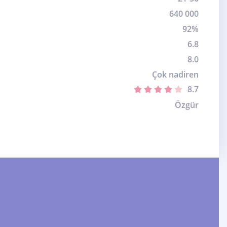
640 000
92%
6.8
8.0
Çok nadiren
8.7
Özgür