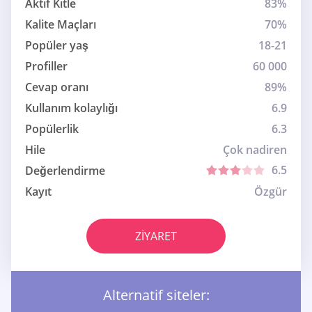
Aktif Kitle
83%
Kalite Maçları
70%
Popüler yaş
18-21
Profiller
60 000
Cevap oranı
89%
Kullanım kolaylığı
6.9
Popülerlik
6.3
Hile
Çok nadiren
6.5
Değerlendirme
Kayıt
Özgür
ZIYARET
Alternatif siteler: