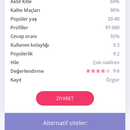
Aktif Kitle
69%
Kalite Maçları
90%
Popüler yaş
20-40
Profiller
97 000
Cevap oranı
92%
Kullanım kolaylığı
9.3
Popülerlik
9.2
Hile
Çok nadiren
9.6
Değerlendirme
Kayıt
Özgür
ZIYARET
Alternatif siteler: