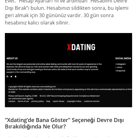
Evet. “Hesap Ayarları”nı ve ardından “Hesabımı Devre
Dışı Bırak”ı bulun. Hesabınızı sildikten sonra, bu işlemi
geri almak için 30 gününüz vardır. 30 gün sonra
hesabınız kalıcı olarak silinir.
“Xdating’de Bana Göster” Seçeneği Devre Dışı
Bırakıldığında Ne Olur?