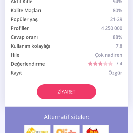
Aktif Kitle
94%
Kalite Maçları
80%
Popüler yaş
21-29
Profiller
4 250 000
Cevap oranı
88%
Kullanım kolaylığı
7.8
Hile
Çok nadiren
7.4
Değerlendirme
Kayıt
Özgür
ZIYARET
Alternatif siteler: