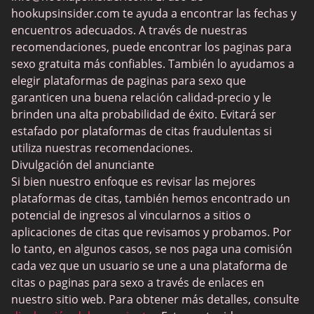
Contactos BDSM
hookupsinsider.com te ayuda a encontrar las fechas y
Contactos gay
encuentros adecuados. A través de nuestras
recomendaciones, puede encontrar los paginas para
Mejores MILFs
sexo gratuita más confiables. También lo ayudamos a
AdultFriendFinder
elegir plataformas de paginas para sexo que
garanticen una buena relación calidad-precio y le
Shagle
brinden una alta probabilidad de éxito. Evitará ser
BeNaughty
estafado por plataformas de citas fraudulentas si
utiliza nuestras recomendaciones.
Secret Benefits
Divulgación del anunciante
Rich Meet Beautiful
Si bien nuestro enfoque es revisar las mejores
plataformas de citas, también hemos encontrado un
LiveJasmin
potencial de ingresos al vincularnos a sitios o
SDC
aplicaciones de citas que revisamos y probamos. Por
lo tanto, en algunos casos, se nos paga una comisión
LatinAmericanCupid
cada vez que un usuario se une a una plataforma de
PlanetRomeo
citas o paginas para sexo a través de enlaces en
nuestro sitio web. Para obtener más detalles, consulte
Sudy