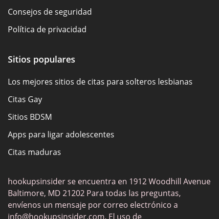
Consejos de seguridad
Política de privacidad
Responsabilidad
Sitios populares
Divulgación de afiliados
Los mejores sitios de citas para solteros lesbianas
Mapa del sitio
Citas Gay
Sobre nosotros
Sitios BDSM
Apps para ligar adolescentes
Citas maduras
Los sitios populares de citas
hookupsinsider se encuentra en 1912 Woodhill Avenue
Chat de sexo
Baltimore, MD 21202 Para todas las preguntas,
Citas maduras
envíenos un mensaje por correo electrónico a
info@hookupsinsider.com
. El uso de