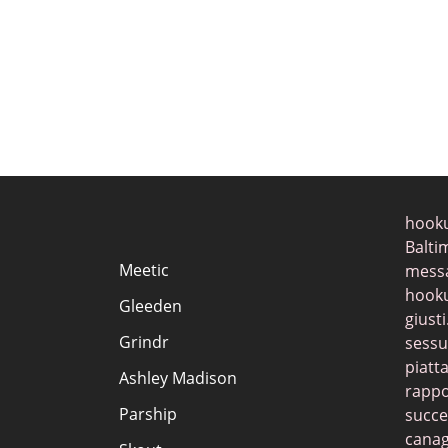
hooku
Balti
Meetic
messa
hooku
Gleeden
giusti
Grindr
sessua
piatt
Ashley Madison
rappo
Parship
succe
canagl