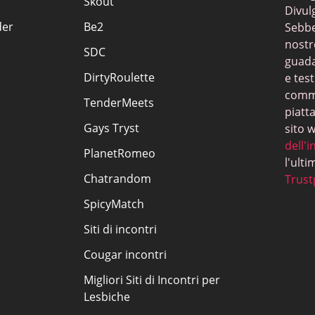
Skout
Divul
der
Be2
Sebben
nostr
SDC
guada
DirtyRoulette
e tes
commi
TenderMeets
piatt
Gays Tryst
sito 
dell'i
PlanetRomeo
l'ulti
Chatrandom
Trust
SpicyMatch
Siti di incontri
Cougar incontri
Migliori Siti di Incontri per
Lesbiche