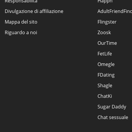
Responsabilità
Happn
Divulgazione di affiliazione
AdultFriendFin
Mappa del sito
Flingster
Riguardo a noi
Zoosk
OurTime
FetLife
Omegle
FDating
Shagle
ChatKi
Sugar Daddy
Chat sessuale