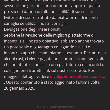
Happn
sessuali che garantiscono un buon rapporto qualità-
Skout
prezzo e ti danno un'alta possibilità di successo.
Eviterai di essere truffato da piattaforme di incontri
AdultFriendFinder
canaglia se utilizzi i nostri consigli.
Be2
Divulgazione degli inserzionisti
Sebbene la revisione delle migliori piattaforme di
Flingster
incontri sia il nostro obiettivo, abbiamo anche trovato
SDC
un potenziale di guadagno collegandoci a siti di
incontri o app che esaminiamo e testiamo. Pertanto, in
Zoosk
alcuni casi, ci viene pagata una commissione ogni volta
DirtyRoulette
che un utente si unisce a una piattaforma di incontri o
collegamenti tramite link sul nostro sito web. Per
OurTime
maggiori dettagli vedere
divulgazione dell'inserzionista
TenderMeets
. Questo contenuto è stato aggiornato l'ultima volta il
20 gennaio 2026.
FetLife
Gays Tryst
© 2026 HookupsInsider
Omegle