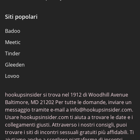
Responsabilità
Siti popolari
Divulgazione di affiliazione
Badoo
Mappa del sito
Meetic
Riguardo a noi
Tinder
Gleeden
Lovoo
Grindr
hookupsinsider si trova nel 1912 di Woodhill Avenue
Once
Baltimore, MD 21202 Per tutte le domande, inviare un
Ashley Madison
messaggio tramite e-mail a
info@hookupsinsider.com
.
Usare hookupsinsider.com ti aiuta a trovare le date e i
Bumble
collegamenti giusti. Attraverso i nostri consigli, puoi
Parship
trovare i siti di incontri sessuali gratuiti più affidabili. Ti
aiutiamo anche a scegliere piattaforme di incontri