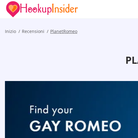
Inizio
Recensioni
PlanetRomeo
PL