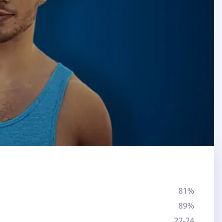
81%
89%
22-24