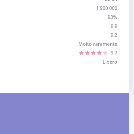
1 900 000
93%
9.9
9.2
Molto raramente
9.7
Libero