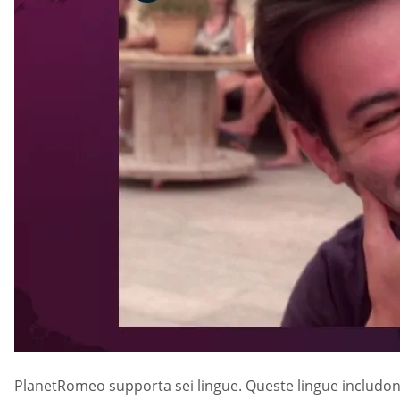
PlanetRomeo supporta sei lingue. Queste lingue includono