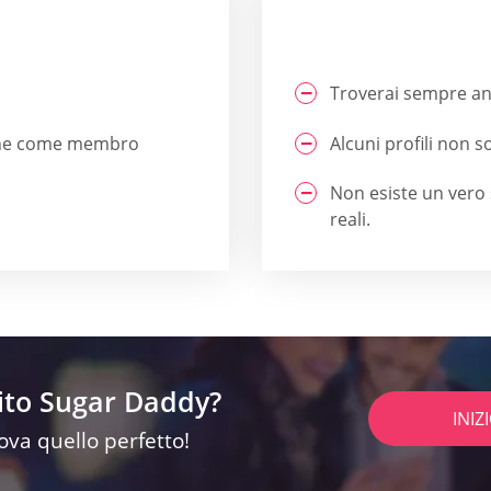
Troverai sempre an
nche come membro
Alcuni profili non s
Non esiste un vero 
reali.
sito Sugar Daddy?
INIZ
rova quello perfetto!