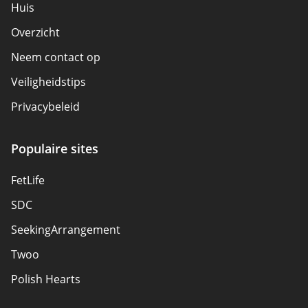
Huis
Overzicht
Neem contact op
Veiligheidstips
Privacybeleid
Verantwoordelijkheid
Populaire sites
Gelieerde openbaarmaking
FetLife
Sitemap
SDC
Over ons
SeekingArrangement
Twoo
Polish Hearts
Recon