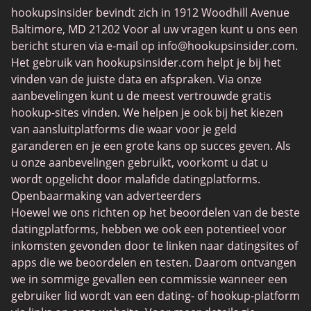
hookupsinsider bevindt zich in 1912 Woodhill Avenue
BeNaughty
Baltimore, MD 21202 Voor al uw vragen kunt u ons een
Minichat
bericht sturen via e-mail op
info@hookupsinsider.com
.
Het gebruik van hookupsinsider.com helpt je bij het
Raya
vinden van de juiste data en afspraken. Via onze
Muslima
aanbevelingen kunt u de meest vertrouwde gratis
hookup-sites vinden. We helpen je ook bij het kiezen
BBWCupid
van aansluitplatforms die waar voor je geld
Zweisam
garanderen en je een grote kans op succes geven. Als
u onze aanbevelingen gebruikt, voorkomt u dat u
Flingster
wordt opgelicht door malafide datingplatforms.
LiveJasmin
Openbaarmaking van adverteerders
Hoewel we ons richten op het beoordelen van de beste
MyDirtyHobby
datingplatforms, hebben we ook een potentieel voor
CharmDate
inkomsten gevonden door te linken naar datingsites of
apps die we beoordelen en testen. Daarom ontvangen
Ashley Madison
we in sommige gevallen een commissie wanneer een
Be2
gebruiker lid wordt van een dating- of hookup-platform