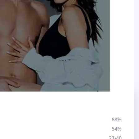
88%
54%
27-40