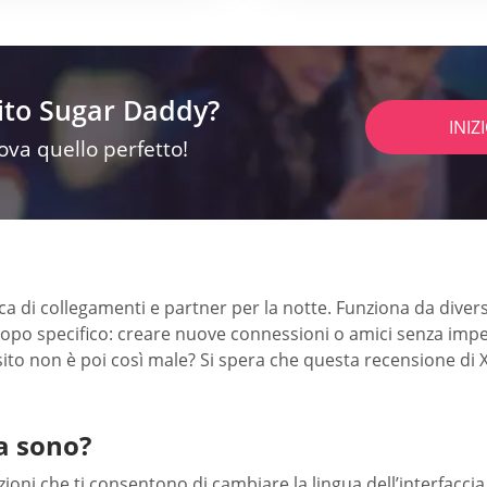
sito Sugar Daddy?
INIZ
rova quello perfetto!
rca di collegamenti e partner per la notte. Funziona da diver
 scopo specifico: creare nuove connessioni o amici senza impe
l sito non è poi così male? Si spera che questa recensione di
a sono?
ioni che ti consentono di cambiare la lingua dell’interfaccia 